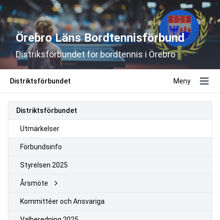
Örebro Läns Bordtennisförbund
Distriksförbundet för bordtennis i Örebro
Distriktsförbundet
Meny
Distriktsförbundet
Utmärkelser
Förbundsinfo
Styrelsen 2025
Årsmöte
Kommittéer och Ansvariga
Valberedning 2025